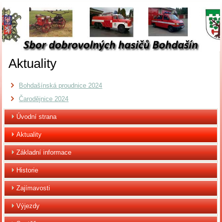
Aktuality
Bohdašínská proudnice 2024
Čarodějnice 2024
Úvodní strana
Aktuality
Základní informace
Historie
Zajímavosti
Výjezdy