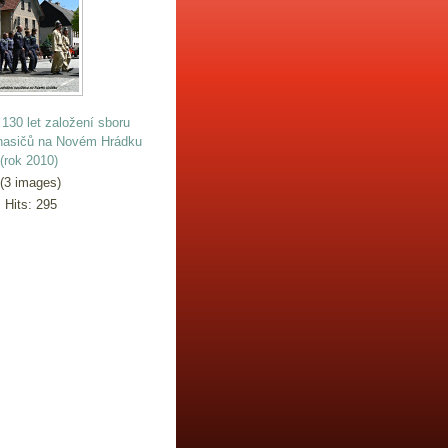
130 let založení sboru
hasičů na Novém Hrádku
(rok 2010)
(3 images)
Hits: 295