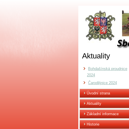
Aktuality
Bohdašínská proudnice
2024
Čarodějnice 2024
Úvodní strana
Aktuality
Základní informace
Historie