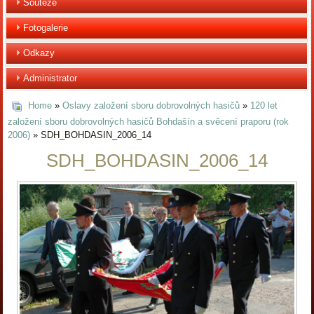
Soutěže
Fotogalerie
Odkazy
Administrator
Home
»
Oslavy založení sboru dobrovolných hasičů
»
120 let
založení sboru dobrovolných hasičů Bohdašín a svěcení praporu (rok
2006)
» SDH_BOHDASIN_2006_14
SDH_BOHDASIN_2006_14