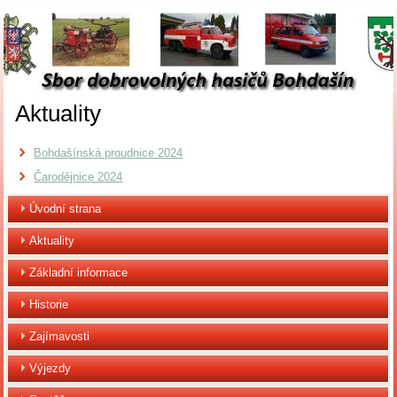
Aktuality
Bohdašínská proudnice 2024
Čarodějnice 2024
Úvodní strana
Aktuality
Základní informace
Historie
Zajímavosti
Výjezdy