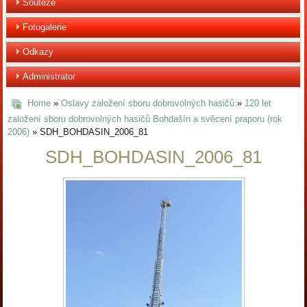
Soutěže
Fotogalerie
Odkazy
Administrator
Home
»
Oslavy založení sboru dobrovolných hasičů
»
120 let
založení sboru dobrovolných hasičů Bohdašín a svěcení praporu (rok
2006)
» SDH_BOHDASIN_2006_81
SDH_BOHDASIN_2006_81