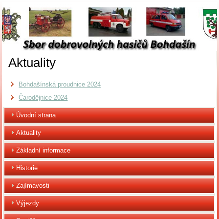
Aktuality
Bohdašínská proudnice 2024
Čarodějnice 2024
Úvodní strana
Aktuality
Základní informace
Historie
Zajímavosti
Výjezdy